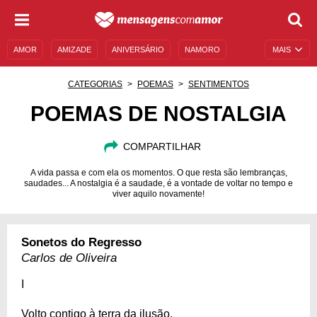
AMOR
AMIZADE
ANIVERSÁRIO
NAMORO
MAIS
SENTIMENTOS
LEGENDAS
DATAS ESPECIAIS
CATEGORIAS
POEMAS
SENTIMENTOS
UNIVERSO FEMININO
AUTOAJUDA
DESCULPAS
POEMAS DE NOSTALGIA
MENSAGENS E FRASES
MENSAGENS DE ANIVERSÁRIO
COMPARTILHAR
ENTRETENIMENTO
FAMOSOS
BÍBLIA
A vida passa e com ela os momentos. O que resta são lembranças,
saudades... A nostalgia é a saudade, é a vontade de voltar no tempo e
viver aquilo novamente!
Sonetos do Regresso
Carlos de Oliveira
I
Volto contigo à terra da ilusão,