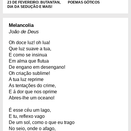
23 DE FEVEREIRO: BUTANTAN,
POEMAS GÓTICOS
DIA DA SEDUÇÃO E MAIS!
Melancolia
João de Deus
Oh doce luz! oh lua!
Que luz suave a tua,
E como se insinua
Em alma que flutua
De engano em desengano!
Oh criação sublime!
A tua luz reprime
As tentações do crime,
E á dor que nos oprime
Abres-lhe um oceano!
É esse céu um lago,
E tu, reflexo vago
De um sol, como o que eu trago
No seio, onde o afago,