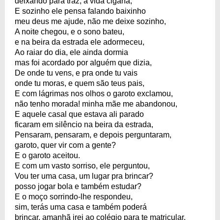
deixando para traz, a vida cigana,
E sozinho ele pensa falando baixinho
meu deus me ajude, não me deixe sozinho,
A noite chegou, e o sono bateu,
e na beira da estrada ele adormeceu,
Ao raiar do dia, ele ainda dormia
mas foi acordado por alguém que dizia,
De onde tu vens, e pra onde tu vais
onde tu moras, e quem são teus pais,
E com lágrimas nos olhos o garoto exclamou,
não tenho morada! minha mãe me abandonou,
E aquele casal que estava ali parado
ficaram em silêncio na beira da estrada,
Pensaram, pensaram, e depois perguntaram,
garoto, quer vir com a gente?
E o garoto aceitou.
E com um vasto sorriso, ele perguntou,
Vou ter uma casa, um lugar pra brincar?
posso jogar bola e também estudar?
E o moço sorrindo-lhe respondeu,
sim, terás uma casa e também poderá
brincar, amanhã irei ao colégio para te matricular,