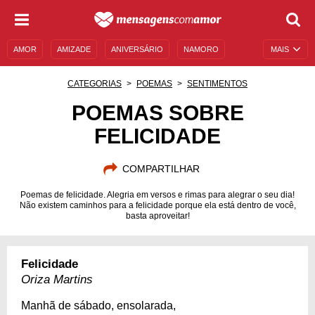
AMOR
AMIZADE
ANIVERSÁRIO
NAMORO
MAIS
SENTIMENTOS
LEGENDAS
DATAS ESPECIAIS
CATEGORIAS
POEMAS
SENTIMENTOS
UNIVERSO FEMININO
AUTOAJUDA
DESCULPAS
POEMAS SOBRE
FELICIDADE
MENSAGENS E FRASES
MENSAGENS DE ANIVERSÁRIO
ENTRETENIMENTO
FAMOSOS
BÍBLIA
COMPARTILHAR
Poemas de felicidade. Alegria em versos e rimas para alegrar o seu dia!
Não existem caminhos para a felicidade porque ela está dentro de você,
basta aproveitar!
Felicidade
Oriza Martins
Manhã de sábado, ensolarada,