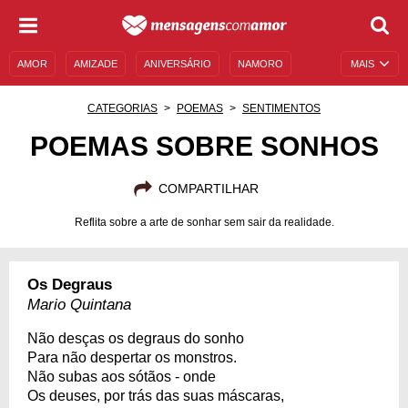
AMOR
AMIZADE
ANIVERSÁRIO
NAMORO
MAIS
SENTIMENTOS
LEGENDAS
DATAS ESPECIAIS
CATEGORIAS
POEMAS
SENTIMENTOS
UNIVERSO FEMININO
AUTOAJUDA
DESCULPAS
POEMAS SOBRE SONHOS
MENSAGENS E FRASES
MENSAGENS DE ANIVERSÁRIO
COMPARTILHAR
ENTRETENIMENTO
FAMOSOS
BÍBLIA
Reflita sobre a arte de sonhar sem sair da realidade.
Os Degraus
Mario Quintana
Não desças os degraus do sonho
Para não despertar os monstros.
Não subas aos sótãos - onde
Os deuses, por trás das suas máscaras,