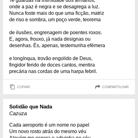
Te guardas na intimidade dos armários,
onde a paz é negra e se desagrega a luz.
Nunca foste mais do que uma ficção, matriz
de riso e sombra, um poço verde, teorema
de ilusões, engrenagem de poentes roxos.
E, agora, frouxo, já nada designas ou
desenhas. És, apenas, testemunha efémera
e longínqua, trovão engolido de Deus,
fingidor ferido de doces cantos, mentira
precária nas cordas de uma harpa febril.
COPIAR
COMPARTILHAR
Solidão que Nada
Cazuza
Cada aeroporto é um nome no papel
Um novo rosto atrás do mesmo véu
Alguém me espera e adivinha no céu