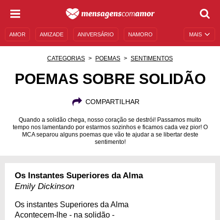
AMOR
AMIZADE
ANIVERSÁRIO
NAMORO
MAIS
SENTIMENTOS
LEGENDAS
DATAS ESPECIAIS
CATEGORIAS
POEMAS
SENTIMENTOS
UNIVERSO FEMININO
AUTOAJUDA
DESCULPAS
POEMAS SOBRE SOLIDÃO
MENSAGENS E FRASES
MENSAGENS DE ANIVERSÁRIO
COMPARTILHAR
ENTRETENIMENTO
FAMOSOS
BÍBLIA
Quando a solidão chega, nosso coração se destrói! Passamos muito
tempo nos lamentando por estarmos sozinhos e ficamos cada vez pior! O
MCA separou alguns poemas que vão te ajudar a se libertar deste
sentimento!
Os Instantes Superiores da Alma
Emily Dickinson
Os instantes Superiores da Alma
Acontecem-lhe - na solidão -