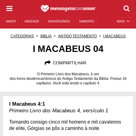
AMOR
AMIZADE
ANIVERSÁRIO
NAMORO
MAIS
SENTIMENTOS
LEGENDAS
DATAS ESPECIAIS
CATEGORIAS
BÍBLIA
ANTIGO TESTAMENTO
I MACABEUS
UNIVERSO FEMININO
AUTOAJUDA
DESCULPAS
I MACABEUS 04
MENSAGENS E FRASES
MENSAGENS DE ANIVERSÁRIO
COMPARTILHAR
ENTRETENIMENTO
FAMOSOS
BÍBLIA
O Primeiro Livro dos Macabeus, é um
dos livros deuterocanônicos do Antigo Testamento da Bíblia. Possui 16
capítulos. Você está lendo o capítulo 4.
I Macabeus 4:1
Primeiro Livro dos Macabeus 4, versículo 1
Tomando consigo cinco mil homens e mil cavaleiros
de elite, Górgias se pôs a caminho à noite