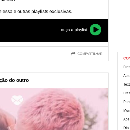
essa e outras playlists exclusivas.
ouça a playlist
COMPARTILHAR
CO
Fra
Aos
ção do outro
Text
Fra
Par
Men
Aos
Dia