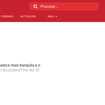
 FEMININO
AUTOAJUDA
MAIS
arece mais tranquila e o
 dia próprio? No dia 22
 o Dia do Abraço 2020!
Entenda o poder de um
que você pode dar hoje!
inho tão poderoso.