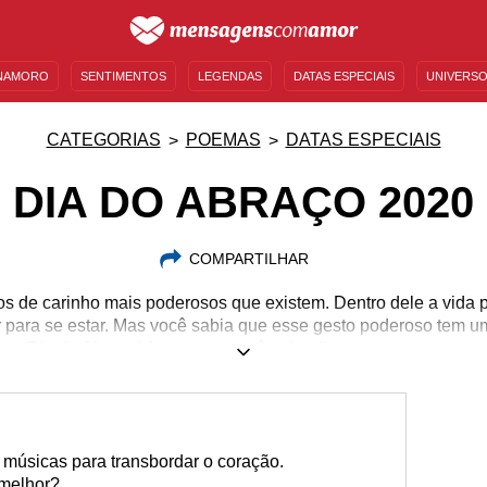
NAMORO
SENTIMENTOS
LEGENDAS
DATAS ESPECIAIS
UNIVERSO
MENSAGENS DE ANIVERSÁRIO
ENTRETENIMENTO
FAMOSOS
BÍBLIA
CATEGORIAS
POEMAS
DATAS ESPECIAIS
DIA DO ABRAÇO 2020
COMPARTILHAR
s de carinho mais poderosos que existem. Dentro dele a vida p
para se estar. Mas você sabia que esse gesto poderoso tem um
o Dia do Abraço! Agora que você sabe disso, se prepare para
e abrace às pessoas que você ama, especialmente nesse dia. 
s poderosas e espalhe o amor. Não deixe para depois o abraço 
s um eterno dia do abraço e celebre esse gesto de amor e car
músicas para transbordar o coração.
 melhor?