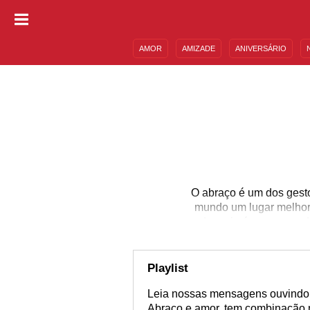
AMOR
AMIZADE
ANIVERSÁRIO
DESCULPAS
MENSAGENS E FRASES
O abraço é um dos gesto
mundo um lugar melhor 
de maio é comemorado 
Não economize afeto 
abraço com essas frase
Faça dos seus dia
Playlist
Leia nossas mensagens ouvindo 
Abraço e amor, tem combinação