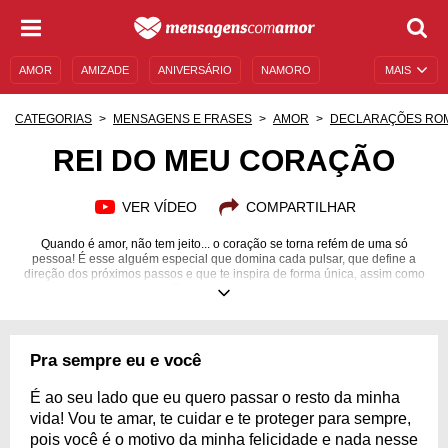
AMOR
AMIZADE
ANIVERSÁRIO
NAMORO
MAIS
SENTIMENTOS
LEGENDAS
DATAS ESPECIAIS
CATEGORIAS
MENSAGENS E FRASES
AMOR
DECLARAÇÕES RO
UNIVERSO FEMININO
AUTOAJUDA
DESCULPAS
REI DO MEU CORAÇÃO
MENSAGENS E FRASES
MENSAGENS DE ANIVERSÁRIO
VER VÍDEO
COMPARTILHAR
ENTRETENIMENTO
FAMOSOS
BÍBLIA
Quando é amor, não tem jeito... o coração se torna refém de uma só
pessoa! É esse alguém especial que domina cada pulsar, que define a
direção dos próximos passos e que te inspira de forma única, assim como
o sentimento em si. Entregue-se e declare-se ao seu amor!
Pra sempre eu e você
É ao seu lado que eu quero passar o resto da minha
vida! Vou te amar, te cuidar e te proteger para sempre,
pois você é o motivo da minha felicidade e nada nesse