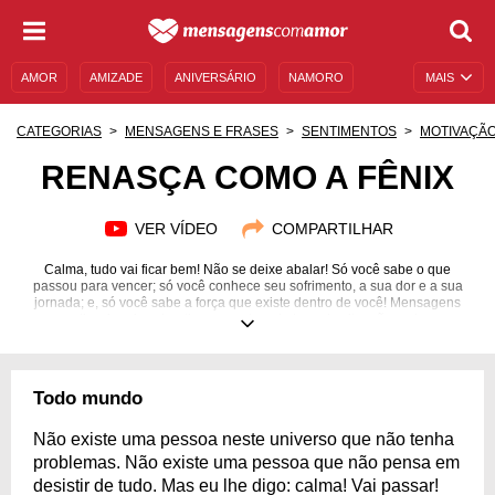
AMOR
AMIZADE
ANIVERSÁRIO
NAMORO
MAIS
SENTIMENTOS
LEGENDAS
DATAS ESPECIAIS
CATEGORIAS
MENSAGENS E FRASES
SENTIMENTOS
MOTIVAÇÃ
UNIVERSO FEMININO
AUTOAJUDA
DESCULPAS
RENASÇA COMO A FÊNIX
MENSAGENS E FRASES
MENSAGENS DE ANIVERSÁRIO
VER VÍDEO
COMPARTILHAR
ENTRETENIMENTO
FAMOSOS
BÍBLIA
Calma, tudo vai ficar bem! Não se deixe abalar! Só você sabe o que
passou para vencer; só você conhece seu sofrimento, a sua dor e a sua
jornada; e, só você sabe a força que existe dentro de você! Mensagens
motivacionais sobre tirar o que tem de bom de situações ruins.
Todo mundo
Não existe uma pessoa neste universo que não tenha
problemas. Não existe uma pessoa que não pensa em
desistir de tudo. Mas eu lhe digo: calma! Vai passar!