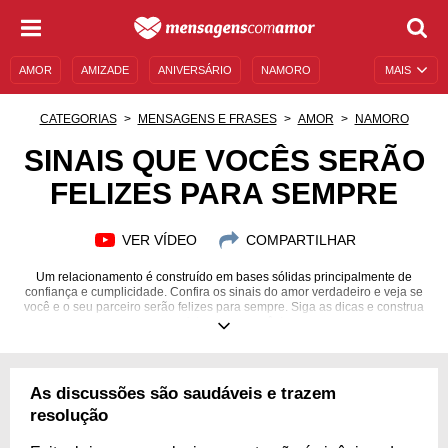
AMOR
AMIZADE
ANIVERSÁRIO
NAMORO
MAIS
SENTIMENTOS
LEGENDAS
DATAS ESPECIAIS
CATEGORIAS
MENSAGENS E FRASES
AMOR
NAMORO
UNIVERSO FEMININO
AUTOAJUDA
DESCULPAS
SINAIS QUE VOCÊS SERÃO
FELIZES PARA SEMPRE
MENSAGENS E FRASES
MENSAGENS DE ANIVERSÁRIO
ENTRETENIMENTO
FAMOSOS
BÍBLIA
VER VÍDEO
COMPARTILHAR
Um relacionamento é construído em bases sólidas principalmente de
confiança e cumplicidade. Confira os sinais do amor verdadeiro e veja se
você e o seu parceiro serão felizes para sempre. Siga as dicas e construa
um futuro para vocês!
As discussões são saudáveis e trazem
resolução