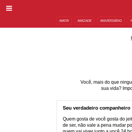
AMOR
AMIZADE
ANIVERSÁRIO
DESCULPAS
MENSAGENS E FRASES
Você, mais do que ningué
sua vida? Imp
Seu verdadeiro companheiro
Quem gosta de você gosta do jeit
de ser, não vale a pena mudar por
quem vai viver junto a você 24 h