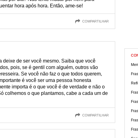
uentar hora após hora. Então, ame-se!
COMPARTILHAR
CO
a deixe de ser você mesmo. Saiba que você
Men
dos, pois, se é gentil com alguém, outros vão
eresseira. Se você não faz o que todos querem,
Fra
 importante é você ser uma pessoa honesta
Ref
ente importa é o que você é de verdade e não o
Fras
 Só colhemos o que plantamos, cabe a cada um de
Fra
Fra
COMPARTILHAR
Fra
Fras