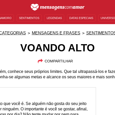
NAMORO
SENTIMENTOS
LEGENDAS
DATAS ESPECIAIS
UNIVERSO
MENSAGENS DE ANIVERSÁRIO
ENTRETENIMENTO
FAMOSOS
BÍBLIA
CATEGORIAS
MENSAGENS E FRASES
SENTIMENTO
VOANDO ALTO
COMPARTILHAR
m, conhece seus próprios limites. Que tal ultrapassá-los e fa
onha-se algumas metas e alcance os seus maiores e mais sonha
o que você é. Se alguém não gosta do seu jeito
 ninguém. O importante é você se gostar, afinal,
oras por dia? Não tente mudar por nem para