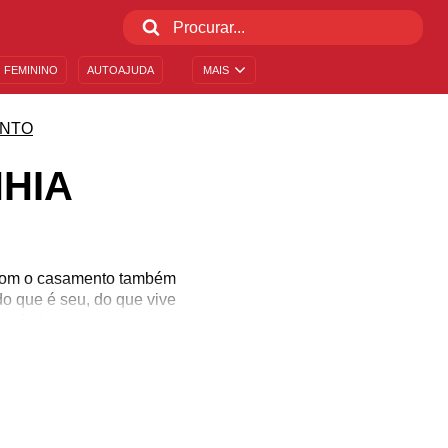
 FEMININO
AUTOAJUDA
MAIS
NTO
HIA
 Com o casamento também
o que é seu, do que vive
a sim!