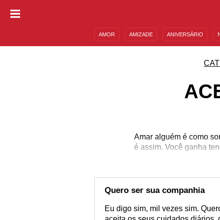
AMOR
AMIZADE
ANIVERSÁRIO
DESCULPAS
MENSAGENS E FRASES
CAT
AC
Amar alguém é como som
é assim. Você ganha ten
em ti
Quero ser sua companhia
Eu digo sim, mil vezes sim. Quer
aceita os seus cuidados diários, q