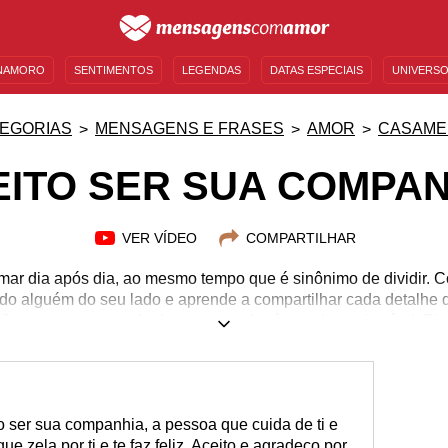
NAMORO
SENTIMENTOS
LEGENDAS
DATAS ESPECIAIS
UNIVERSO
MENSAGENS DE ANIVERSÁRIO
ENTRETENIMENTO
FAMOSOS
BÍBLIA
EGORIAS
MENSAGENS E FRASES
AMOR
CASAME
EITO SER SUA COMPAN
VER VÍDEO
COMPARTILHAR
ar dia após dia, ao mesmo tempo que é sinônimo de dividir.
do alguém do seu lado e aprende a compartilhar cada detalhe d
. Juntar as escovas de dentes com alguém pode ser incrível. Dig
o ser sua companhia, a pessoa que cuida de ti e
ue zela por ti e te faz feliz. Aceito e agradeço por