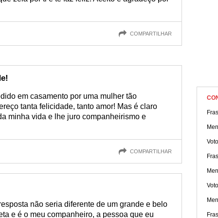
COMPARTILHAR
de!
edido em casamento por uma mulher tão
CO
eço tanta felicidade, tanto amor! Mas é claro
Fra
 da minha vida e lhe juro companheirismo e
Men
Voto
COMPARTILHAR
Fras
Men
Voto
Men
esposta não seria diferente de um grande e belo
eta e é o meu companheiro, a pessoa que eu
Fra