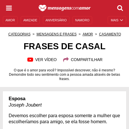
AMOR
AMIZADE
ANIVERSÁRIO
NAMORO
MAIS
SENTIMENTOS
LEGENDAS
DATAS ESPECIAIS
CATEGORIAS
MENSAGENS E FRASES
AMOR
CASAMENTO
UNIVERSO FEMININO
AUTOAJUDA
DESCULPAS
FRASES DE CASAL
MENSAGENS E FRASES
MENSAGENS DE ANIVERSÁRIO
VER VÍDEO
COMPARTILHAR
ENTRETENIMENTO
FAMOSOS
BÍBLIA
O que é o amor para você? Impossível descrever, não é mesmo?
Demonstre todo seu sentimento com a pessoa amada através de belas
frases.
Esposa
Joseph Joubert
Devemos escolher para esposa somente a mulher que
escolheríamos para amigo, se ela fosse homem.