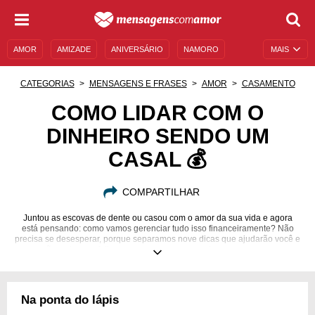
AMOR
AMIZADE
ANIVERSÁRIO
NAMORO
MAIS
SENTIMENTOS
LEGENDAS
DATAS ESPECIAIS
CATEGORIAS
MENSAGENS E FRASES
AMOR
CASAMENTO
UNIVERSO FEMININO
AUTOAJUDA
DESCULPAS
COMO LIDAR COM O
DINHEIRO SENDO UM
MENSAGENS E FRASES
MENSAGENS DE ANIVERSÁRIO
CASAL 💰
ENTRETENIMENTO
FAMOSOS
BÍBLIA
COMPARTILHAR
Juntou as escovas de dente ou casou com o amor da sua vida e agora
está pensando: como vamos gerenciar tudo isso financeiramente? Não
precisa se desesperar, porque separamos nove dicas que ajudarão você e
seu mozão a viverem felizes, com amor e sem precisar se preocupar com a
falta de dinheiro.
Na ponta do lápis