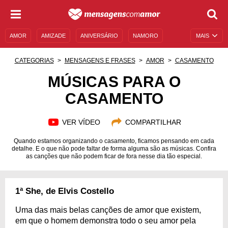
AMOR
AMIZADE
ANIVERSÁRIO
NAMORO
MAIS
SENTIMENTOS
LEGENDAS
DATAS ESPECIAIS
CATEGORIAS
MENSAGENS E FRASES
AMOR
CASAMENTO
UNIVERSO FEMININO
AUTOAJUDA
DESCULPAS
MÚSICAS PARA O
CASAMENTO
MENSAGENS E FRASES
MENSAGENS DE ANIVERSÁRIO
ENTRETENIMENTO
FAMOSOS
BÍBLIA
VER VÍDEO
COMPARTILHAR
Quando estamos organizando o casamento, ficamos pensando em cada
detalhe. E o que não pode faltar de forma alguma são as músicas. Confira
as canções que não podem ficar de fora nesse dia tão especial.
1ª She, de Elvis Costello
Uma das mais belas canções de amor que existem,
em que o homem demonstra todo o seu amor pela