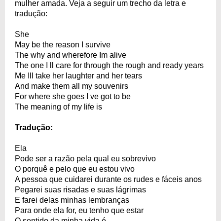
mulher amada. Veja a seguir um trecho da letra e
tradução:
She
May be the reason I survive
The why and wherefore Im alive
The one I ll care for through the rough and ready years
Me Ill take her laughter and her tears
And make them all my souvenirs
For where she goes I ve got to be
The meaning of my life is
Tradução:
Ela
Pode ser a razão pela qual eu sobrevivo
O porquê e pelo que eu estou vivo
A pessoa que cuidarei durante os rudes e fáceis anos
Pegarei suas risadas e suas lágrimas
E farei delas minhas lembranças
Para onde ela for, eu tenho que estar
O sentido da minha vida é