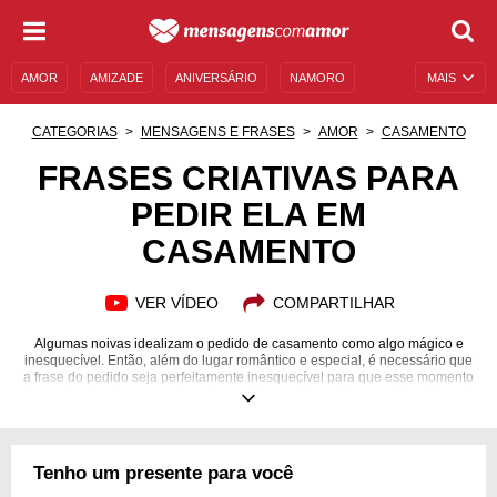
AMOR
AMIZADE
ANIVERSÁRIO
NAMORO
MAIS
SENTIMENTOS
LEGENDAS
DATAS ESPECIAIS
CATEGORIAS
MENSAGENS E FRASES
AMOR
CASAMENTO
UNIVERSO FEMININO
AUTOAJUDA
DESCULPAS
FRASES CRIATIVAS PARA
PEDIR ELA EM
MENSAGENS E FRASES
MENSAGENS DE ANIVERSÁRIO
CASAMENTO
ENTRETENIMENTO
FAMOSOS
BÍBLIA
VER VÍDEO
COMPARTILHAR
Algumas noivas idealizam o pedido de casamento como algo mágico e
inesquecível. Então, além do lugar romântico e especial, é necessário que
a frase do pedido seja perfeitamente inesquecível para que esse momento
fique eternizado com vocês e ela se sinta a noiva mais especial e única do
mundo.
Tenho um presente para você