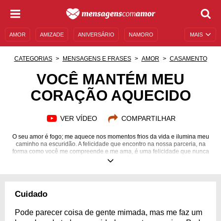
AMOR
AMIZADE
ANIVERSÁRIO
NAMORO
MAIS
SENTIMENTOS
LEGENDAS
DATAS ESPECIAIS
CATEGORIAS
MENSAGENS E FRASES
AMOR
CASAMENTO
UNIVERSO FEMININO
AUTOAJUDA
DESCULPAS
VOCÊ MANTÉM MEU
CORAÇÃO AQUECIDO
MENSAGENS E FRASES
MENSAGENS DE ANIVERSÁRIO
ENTRETENIMENTO
FAMOSOS
BÍBLIA
VER VÍDEO
COMPARTILHAR
O seu amor é fogo; me aquece nos momentos frios da vida e ilumina meu
caminho na escuridão. A felicidade que encontro na nossa parceria, na
forma como você me compreende e me ama, é uma felicidade que nunca
sonhei em viver. Sou pura flor com você, sou puro amor conosco.
Cuidado
Pode parecer coisa de gente mimada, mas me faz um