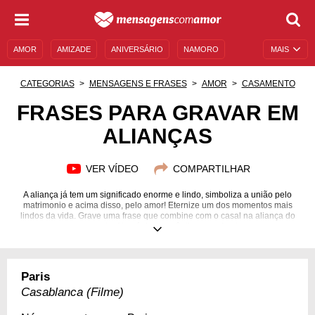
AMOR
AMIZADE
ANIVERSÁRIO
NAMORO
MAIS
SENTIMENTOS
LEGENDAS
DATAS ESPECIAIS
CATEGORIAS
MENSAGENS E FRASES
AMOR
CASAMENTO
UNIVERSO FEMININO
AUTOAJUDA
DESCULPAS
FRASES PARA GRAVAR EM
ALIANÇAS
MENSAGENS E FRASES
MENSAGENS DE ANIVERSÁRIO
ENTRETENIMENTO
FAMOSOS
BÍBLIA
VER VÍDEO
COMPARTILHAR
A aliança já tem um significado enorme e lindo, simboliza a união pelo
matrimonio e acima disso, pelo amor! Eternize um dos momentos mais
lindos da vida. Grave uma frase que combine com o casal na aliança do
casamento. Algo único, romântico e profundo.
Paris
Casablanca (Filme)