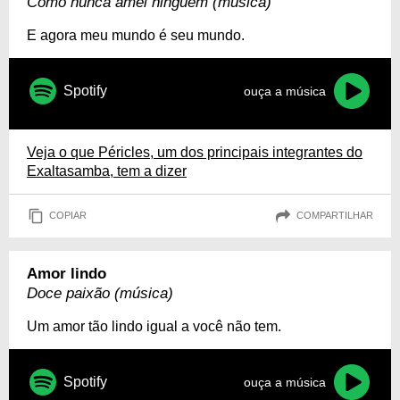
Como nunca amei ninguém (música)
E agora meu mundo é seu mundo.
Spotify
ouça a música
Veja o que Péricles, um dos principais integrantes do
Exaltasamba, tem a dizer
COPIAR
COMPARTILHAR
Amor lindo
Doce paixão (música)
Um amor tão lindo igual a você não tem.
Spotify
ouça a música