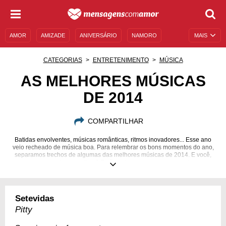
AMOR
AMIZADE
ANIVERSÁRIO
NAMORO
MAIS
SENTIMENTOS
LEGENDAS
DATAS ESPECIAIS
CATEGORIAS
ENTRETENIMENTO
MÚSICA
UNIVERSO FEMININO
AUTOAJUDA
DESCULPAS
AS MELHORES MÚSICAS
DE 2014
MENSAGENS E FRASES
MENSAGENS DE ANIVERSÁRIO
ENTRETENIMENTO
FAMOSOS
BÍBLIA
COMPARTILHAR
Batidas envolventes, músicas românticas, ritmos inovadores... Esse ano
veio recheado de música boa. Para relembrar os bons momentos do ano,
separamos trechos de algumas das melhores músicas de 2014. E você,
gostou da nossa lista? Então coloque o som para tocar!
Setevidas
Pitty