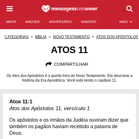
AMOR
AMIZADE
ANIVERSÁRIO
NAMORO
MAIS
SENTIMENTOS
LEGENDAS
DATAS ESPECIAIS
CATEGORIAS
BÍBLIA
NOVO TESTAMENTO
ATOS DOS APÓSTOLOS
UNIVERSO FEMININO
AUTOAJUDA
DESCULPAS
ATOS 11
MENSAGENS E FRASES
MENSAGENS DE ANIVERSÁRIO
COMPARTILHAR
ENTRETENIMENTO
FAMOSOS
BÍBLIA
Os Atos dos Apóstolos é o quinto livro do Novo Testamento. Ele descreve a
história da Era Apostólica. Você está lendo o capítulo 11.
Atos 11:1
Atos dos Apóstolos 11, versículo 1
Os apóstolos e os irmãos da Judéia ouviram dizer que
também os pagãos haviam recebido a palavra de
Deus.