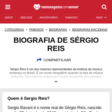
AMOR
AMIZADE
ANIVERSÁRIO
NAMORO
MAIS
SENTIMENTOS
LEGENDAS
DATAS ESPECIAIS
CATEGORIAS
FAMOSOS
BIOGRAFIAS
BIOGRAFIAS NACIONAIS
UNIVERSO FEMININO
AUTOAJUDA
DESCULPAS
BIOGRAFIA DE SÉRGIO
REIS
MENSAGENS E FRASES
MENSAGENS DE ANIVERSÁRIO
ENTRETENIMENTO
FAMOSOS
BÍBLIA
COMPARTILHAR
Sérgio Reis é um dos maiores representantes da história da música
sertaneja no Brasil. É um nome obrigatório quando se fala de música
sertaneja. Sua músicas embalaram muitos momentos das paradas
musicais brasileiras. Conheça mais sobre este cantor extraordinário.
Quem é Sergio Reis?
Sergio Bavani é o nome real de Sérgio Reis, nascido