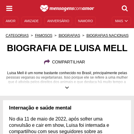
AMOR
AMIZADE
ANIVERSÁRIO
NAMORO
MAIS
SENTIMENTOS
LEGENDAS
DATAS ESPECIAIS
CATEGORIAS
FAMOSOS
BIOGRAFIAS
BIOGRAFIAS NACIONAIS
UNIVERSO FEMININO
AUTOAJUDA
DESCULPAS
BIOGRAFIA DE LUISA MELL
MENSAGENS E FRASES
MENSAGENS DE ANIVERSÁRIO
COMPARTILHAR
ENTRETENIMENTO
FAMOSOS
BÍBLIA
Luisa Mell é um nome bastante conhecido no Brasil, principalmente pelas
pessoas veganas ou vegetarianas. Isso porque ele se refere a uma mulher
que é ativista pelos direitos dos animais e que destaca há muito tempo a
importância de oferecer as melhores condições de vida para esses seres.
Mas menos pessoas sabem que Luisa Mell também já teve um programa
de televisão, que tem uma atuação marcante nas redes sociais e que não
tem medo de dizer o que pensa sobre o mundo. Para mergulhar no
universo da ativista, analise a biografia de Luisa Mell que preparamos a
Internação e saúde mental
seguir. Inspire-se nos projetos dessa figura tão importante!
19/09/1978
No dia 11 de maio de 2022, após sofrer uma
convulsão e cair em show, Luisa foi internada e
compartilhou com seus seguidores sobre as