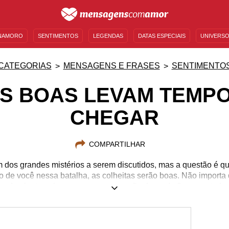
NAMORO
SENTIMENTOS
LEGENDAS
DATAS ESPECIAIS
UNIVERSO
MENSAGENS DE ANIVERSÁRIO
ENTRETENIMENTO
FAMOSOS
BÍBLIA
CATEGORIAS
MENSAGENS E FRASES
SENTIMENTO
S BOAS LEVAM TEMP
CHEGAR
COMPARTILHAR
 dos grandes mistérios a serem discutidos, mas a questão é q
 de você nessa batalha, as colheitas serão boas. Não importa
 de plantar o bem sempre aparecerão, fazendo florescer todo 