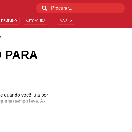
 FEMININO
AUTOAJUDA
MAIS
S
O PARA
ue quando você luta por
 quanto tempo leve. As
o seu esforço.