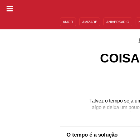
AMOR
AMIZADE
ANIVERSÁRIO
DESCULPAS
MENSAGENS E FRASES
COISA
Talvez o tempo seja um
algo e deixa um pouco
consequências
O tempo é a solução