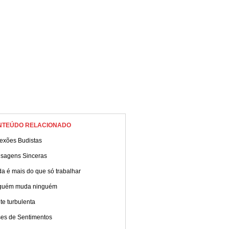
NTEÚDO RELACIONADO
lexões Budistas
sagens Sinceras
da é mais do que só trabalhar
guém muda ninguém
e turbulenta
ses de Sentimentos