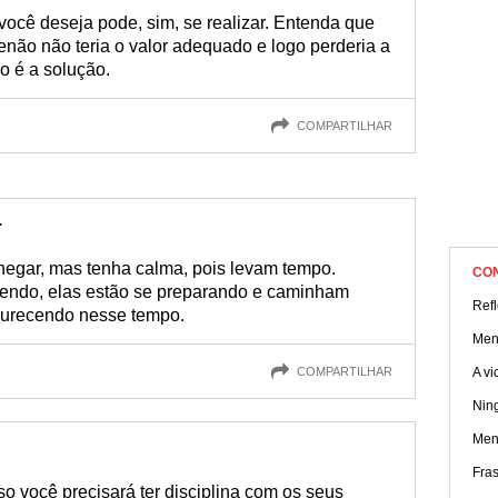
 você deseja pode, sim, se realizar. Entenda que
enão não teria o valor adequado e logo perderia a
o é a solução.
COMPARTILHAR
r
hegar, mas tenha calma, pois levam tempo.
CO
rrendo, elas estão se preparando e caminham
Ref
durecendo nesse tempo.
Men
COMPARTILHAR
A vi
Nin
Ment
Fra
so você precisará ter disciplina com os seus