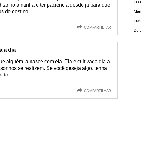
Fra
itar no amanhã e ter paciência desde já para que
s do destino.
Men
Fra
COMPARTILHAR
Dê v
a a dia
e alguém já nasce com ela. Ela é cultivada dia a
 sonhos se realizem. Se você deseja algo, tenha
erto.
COMPARTILHAR