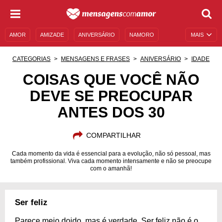
AMOR
AMIZADE
ANIVERSÁRIO
NAMORO
MAIS
SENTIMENTOS
LEGENDAS
DATAS ESPECIAIS
CATEGORIAS
MENSAGENS E FRASES
ANIVERSÁRIO
IDADE
UNIVERSO FEMININO
AUTOAJUDA
DESCULPAS
COISAS QUE VOCÊ NÃO
DEVE SE PREOCUPAR
MENSAGENS E FRASES
MENSAGENS DE ANIVERSÁRIO
ANTES DOS 30
ENTRETENIMENTO
FAMOSOS
BÍBLIA
COMPARTILHAR
Cada momento da vida é essencial para a evolução, não só pessoal, mas
também profissional. Viva cada momento intensamente e não se preocupe
com o amanhã!
Ser feliz
Parece meio doido, mas é verdade. Ser feliz não é o