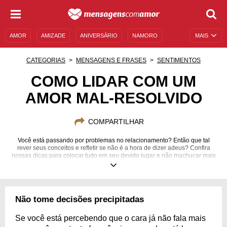
AMOR
AMIZADE
ANIVERSÁRIO
NAMORO
MAIS
SENTIMENTOS
LEGENDAS
DATAS ESPECIAIS
CATEGORIAS
MENSAGENS E FRASES
SENTIMENTOS
UNIVERSO FEMININO
AUTOAJUDA
DESCULPAS
COMO LIDAR COM UM
AMOR MAL-RESOLVIDO
MENSAGENS E FRASES
MENSAGENS DE ANIVERSÁRIO
ENTRETENIMENTO
FAMOSOS
BÍBLIA
COMPARTILHAR
Você está passando por problemas no relacionamento? Então que tal
rever seus conceitos e refletir se não é a hora de dizer adeus? Confira
nossas dicas para colocar tudo em seu devido lugar e não machucar mais
o seu coração!
Não tome decisões precipitadas
Se você está percebendo que o cara já não fala mais