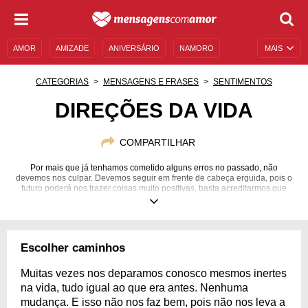
AMOR
AMIZADE
ANIVERSÁRIO
NAMORO
MAIS
SENTIMENTOS
LEGENDAS
DATAS ESPECIAIS
CATEGORIAS
MENSAGENS E FRASES
SENTIMENTOS
UNIVERSO FEMININO
AUTOAJUDA
DESCULPAS
DIREÇÕES DA VIDA
MENSAGENS E FRASES
MENSAGENS DE ANIVERSÁRIO
COMPARTILHAR
ENTRETENIMENTO
FAMOSOS
BÍBLIA
Por mais que já tenhamos cometido alguns erros no passado, não
devemos nos culpar. Devemos seguir em frente de cabeça erguida, pois o
futuro poderá nos trazer coisas muito positivas, basta acreditarmos que
somos capazes de vencer.
Escolher caminhos
Muitas vezes nos deparamos conosco mesmos inertes
na vida, tudo igual ao que era antes. Nenhuma
mudança. E isso não nos faz bem, pois não nos leva a