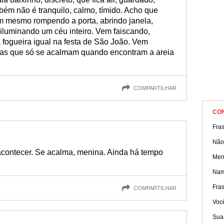
mbém não é tranquilo, calmo, tímido. Acho que
m mesmo rompendo a porta, abrindo janela,
luminando um céu inteiro. Vem faiscando,
 fogueira igual na festa de São João. Vem
altas que só se acalmam quando encontram a areia
COMPARTILHAR
CO
Fra
Não 
acontecer. Se acalma, menina. Ainda há tempo
Men
Nam
Fra
COMPARTILHAR
Voc
Sua