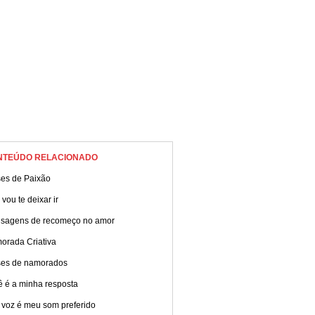
NTEÚDO RELACIONADO
ses de Paixão
vou te deixar ir
sagens de recomeço no amor
orada Criativa
ses de namorados
ê é a minha resposta
 voz é meu som preferido