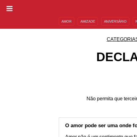
AMOR
AMIZADE
ANIVERSÁRIO
DESCULPAS
MENSAGENS E FRASES
CATEGORIA
DECLA
Não permita que tercei
O amor pode ser uma onde fo
Amor não é um sentimento que fala