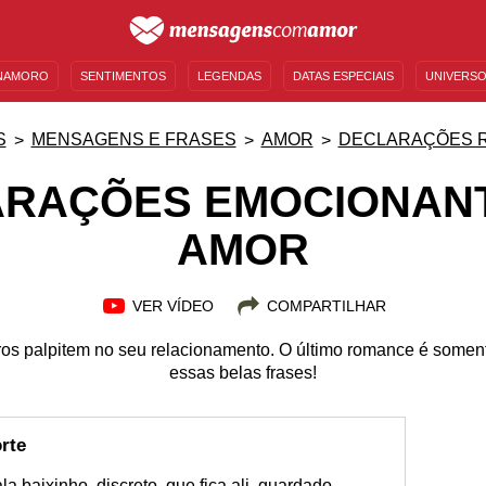
NAMORO
SENTIMENTOS
LEGENDAS
DATAS ESPECIAIS
UNIVERSO
MENSAGENS DE ANIVERSÁRIO
ENTRETENIMENTO
FAMOSOS
BÍBLIA
S
MENSAGENS E FRASES
AMOR
DECLARAÇÕES 
RAÇÕES EMOCIONAN
AMOR
VER VÍDEO
COMPARTILHAR
ros palpitem no seu relacionamento. O último romance é somen
essas belas frases!
rte
 baixinho, discreto, que fica ali, guardado,