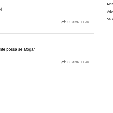
Men
!
Ado
Vai 
COMPARTILHAR
nte possa se afogar.
COMPARTILHAR