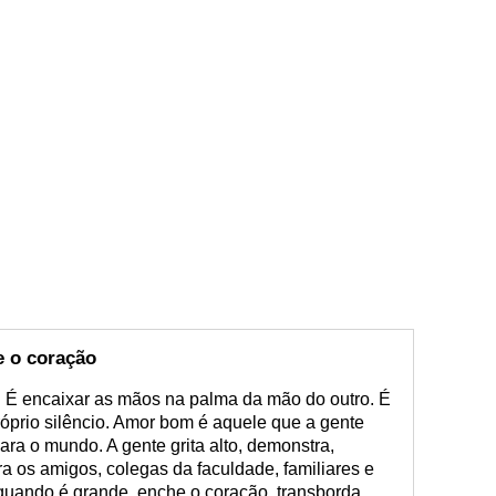
 o coração
 É encaixar as mãos na palma da mão do outro. É
 próprio silêncio. Amor bom é aquele que a gente
ra o mundo. A gente grita alto, demonstra,
 os amigos, colegas da faculdade, familiares e
 quando é grande, enche o coração, transborda