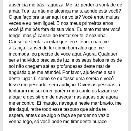
ausência me trás fraqueza. Me faz perder a vontade de
amar. Tua luz não me alcança mais, aonde está você?
O que faço pra te ter aqui de volta? Você errou muitas
vezes e eu nem liguei. E nos meus primeiros erros
você já me pôs fora da sua vida. Eu tento manter você
longe, mas já cansei de tentar ser feliz sozinha.
Cansei de tentar aceitar que teu silêncio não me
alcança, cansei de ter como bom algo que me
incomoda, eu preciso de você aqui. Agora. Qualquer
ser e indivíduo precisa de luz, e os seus belos raios de
sol não chegam até as profundezas deste mar de
angústia que me afundei. Por favor, ajude-me a sair
deste lugar. É como se eu fosse uma sereia e você
fosse um pescador sem audição. Diversas pessoas já
tentaram me socorrer, porém meu canto os faziam se
afogar e desistirem de navegar nas águas que agora
me encontro. Ei marujo, navegue neste mar bravio, me
tire daqui, retire todo esse tesouro que ainda te
espera, antes que algo o faça se perder no vazio,
venha logo, só você pode me tirar deste buraco