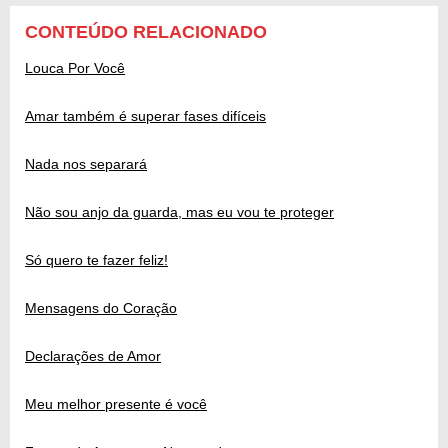
CONTEÚDO RELACIONADO
Louca Por Você
Amar também é superar fases difíceis
Nada nos separará
Não sou anjo da guarda, mas eu vou te proteger
Só quero te fazer feliz!
Mensagens do Coração
Declarações de Amor
Meu melhor presente é você