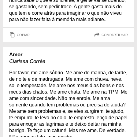
nunca sabe o que é suficiente, a gente vai se doando,
se gastando, sem pedir troco. A gente gasta mais do
que tem e corre atrás para imaginar o que não viveu
para não fazer falta à memória mais adiante...
COPIAR
COMPARTILHAR
Amor
Clarissa Corrêa
Por favor, me ame sóbrio. Me ame de manhã, de tarde,
de noite e de madrugada. Me ame com chuva, neve,
sol e tempestade. Me ame nos meus dias bons e nos
meus dias chatos. Me ame chata. Me ame na TPM. Me
ame com sinceridade. Não me enrole. Me ama
somente quando tem problemas ou precisa de ajuda?
Me ame sem problemas e, se eles surgirem, te ajudo,
te empurro, te levo no colo, te empresto lenço de papel
para enxugar as lágrimas e te deixo deitar na minha
barriga. Te faço um cafuné. Mas me ame. De verdade.
Não apenas fale, mas mostre...