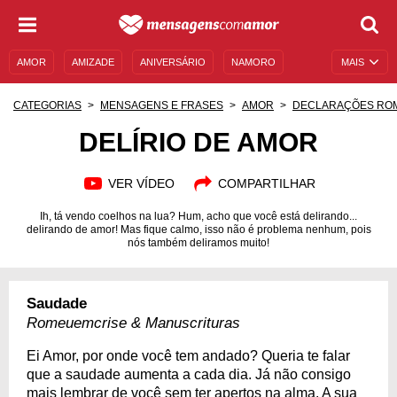
AMOR
AMIZADE
ANIVERSÁRIO
NAMORO
MAIS
SENTIMENTOS
LEGENDAS
DATAS ESPECIAIS
CATEGORIAS
MENSAGENS E FRASES
AMOR
DECLARAÇÕES RO
UNIVERSO FEMININO
AUTOAJUDA
DESCULPAS
DELÍRIO DE AMOR
MENSAGENS E FRASES
MENSAGENS DE ANIVERSÁRIO
VER VÍDEO
COMPARTILHAR
ENTRETENIMENTO
FAMOSOS
BÍBLIA
Ih, tá vendo coelhos na lua? Hum, acho que você está delirando...
delirando de amor! Mas fique calmo, isso não é problema nenhum, pois
nós também deliramos muito!
Saudade
Romeuemcrise & Manuscrituras
Ei Amor, por onde você tem andado? Queria te falar
que a saudade aumenta a cada dia. Já não consigo
mais lembrar de você sem ter apertos na alma. A sua