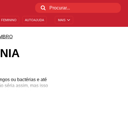
 FEMININO
AUTOAJUDA
MAIS
MBRO
NIA
ngos ou bactérias e até
ão séria assim, mas isso
m for afetado for mais
e, em 12 de novembro,
 como forma de espalhar
monia.