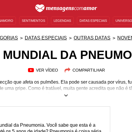
NAMORO
SENTIMENTOS
LEGENDAS
DATAS ESPECIAIS
UNIVERSO
MENSAGENS DE ANIVERSÁRIO
ENTRETENIMENTO
FAMOSOS
BÍBLIA
GORIAS
DATAS ESPECIAIS
OUTRAS DATAS
NOVE
A MUNDIAL DA PNEUMO
VER VÍDEO
COMPARTILHAR
cção que afeta os pulmões. Ela pode ser causada por vírus, fu
de uma gripe. Como é tratável, muita gente acredita que não é t
monia pode matar se não detectada cedo, especialmente se que
sos ou crianças. É para conscientizar as pessoas da doença qu
 da Pneumonia. Aprenda mais sobre essa doença e use a data
mações importantes que podem ajudar a evitar e a tratar a pneu
undial da Pneumonia. Você sabe que esta é a
té os 5 anos de idade? Pneumonia é coisa séria