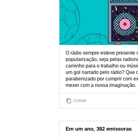
O rádio sempre esteve presente n
popularização, seja pelas radion
caminho para o trabalho ou mús
um gol narrado pelo rádio? Que d
parabenizado por cumprir com exc
mexer com a nossa imaginação.
COPIAR
Em um ano, 382 emissoras