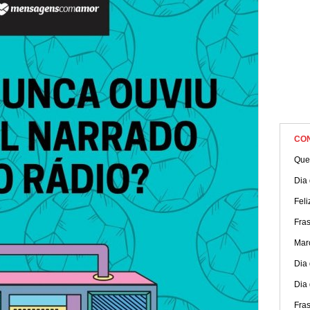
CO
Quer
Dia 
Feli
Fra
Mar
Dia 
Dia 
Fra