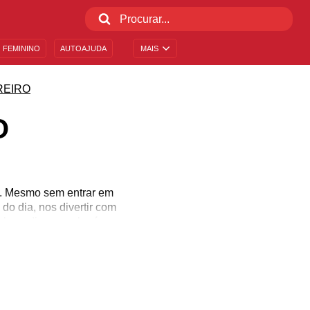
 FEMININO
AUTOAJUDA
MAIS
REIRO
O
s. Mesmo sem entrar em
do dia, nos divertir com
 bom-dia para alguém,
ssencial na vida de cada
vante para a história. No
e encante-se com o que