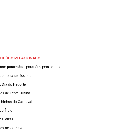
NTEÚDO RELACIONADO
ido publicitário, parabéns pelo seu dia!
do atleta profissional
z Dia do Repórter
ses de Festa Junina
chinhas de Carnaval
do Índio
da Pizza
ses de Carnaval