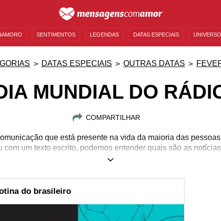
NAMORO
SENTIMENTOS
LEGENDAS
DATAS ESPECIAIS
UNIVERSO
MENSAGENS DE ANIVERSÁRIO
ENTRETENIMENTO
FAMOSOS
BÍBLIA
GORIAS
DATAS ESPECIAIS
OUTRAS DATAS
FEVE
DIA MUNDIAL DO RÁDI
COMPARTILHAR
comunicação que está presente na vida da maioria das pessoa
com um texto escrito, podemos entender quais são as notícias 
das do momento, acompanhar um jogo de futebol ou mandar um
 escutamos. Ainda que ele não seja mais tão presente e tão e
orma de comunicar com sons apresenta uma trajetória muito rele
 amplie seus conhecimentos sobre esse meio de comunicação 
tina do brasileiro
ele pode nos proporcionar!