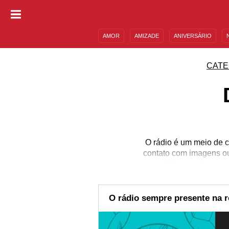
AMOR
AMIZADE
ANIVERSÁRIO
DESCULPAS
MENSAGENS E FRASES
CATE
O rádio é um meio de 
contato com imagens ou 
as músicas mais toca
dependendo da rádio que
um, a trajetória dessa f
Dia Mundial do Rádio,
O rádio sempre presente na ro