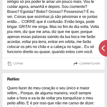
relógio só pra poder te amar um pouco mais. Vou te
cuidar agora, amanhã e depois. Sou ciumento?
Bravo? Egoísta? Bobo? Grosso? Possessivo? É eu
sei. Coisas que sozinhas já são péssimas e se juntas
então… CORRE que é confusão. Então briga, pode
brigar. GRITA! me xinga. Mas no fim do dia volta. Volta
pra mim, diz que me ama, diz que me quer, porque
apenas essas palavras saindo da tua boca me farão
acordar, voltar pra terra, entrar em orbita, me farão
colocar os pés no chão e a cabeça no lugar... Eu só
funciono direito ou quase, quando estou com você.
COPIAR
COMPARTILHAR
Refém
Quero fazer do meu coração o seu único e maior
refém... Porque, de alguma maneira, você sempre
sabe a hora e-xa-ta de voltar pra tranquilizar o meu
peito aflito. E é por isso que não me canso de dizer: