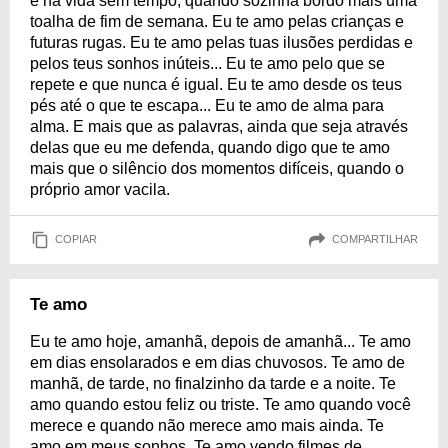
e na vida sem tempo, quando sozinha bordo mais uma
toalha de fim de semana. Eu te amo pelas crianças e
futuras rugas. Eu te amo pelas tuas ilusões perdidas e
pelos teus sonhos inúteis... Eu te amo pelo que se
repete e que nunca é igual. Eu te amo desde os teus
pés até o que te escapa... Eu te amo de alma para
alma. E mais que as palavras, ainda que seja através
delas que eu me defenda, quando digo que te amo
mais que o silêncio dos momentos difíceis, quando o
próprio amor vacila.
COPIAR
COMPARTILHAR
Te amo
Eu te amo hoje, amanhã, depois de amanhã... Te amo
em dias ensolarados e em dias chuvosos. Te amo de
manhã, de tarde, no finalzinho da tarde e a noite. Te
amo quando estou feliz ou triste. Te amo quando você
merece e quando não merece amo mais ainda. Te
amo em meus sonhos. Te amo vendo filmes de