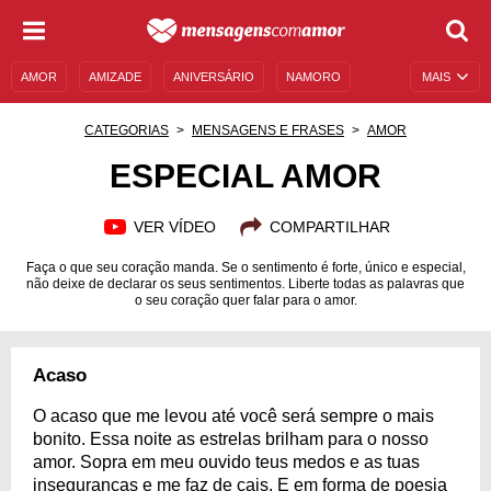
AMOR
AMIZADE
ANIVERSÁRIO
NAMORO
MAIS
SENTIMENTOS
LEGENDAS
DATAS ESPECIAIS
CATEGORIAS
MENSAGENS E FRASES
AMOR
UNIVERSO FEMININO
AUTOAJUDA
DESCULPAS
ESPECIAL AMOR
MENSAGENS E FRASES
MENSAGENS DE ANIVERSÁRIO
VER VÍDEO
COMPARTILHAR
ENTRETENIMENTO
FAMOSOS
BÍBLIA
Faça o que seu coração manda. Se o sentimento é forte, único e especial,
não deixe de declarar os seus sentimentos. Liberte todas as palavras que
o seu coração quer falar para o amor.
Acaso
O acaso que me levou até você será sempre o mais
bonito. Essa noite as estrelas brilham para o nosso
amor. Sopra em meu ouvido teus medos e as tuas
inseguranças e me faz de cais. E em forma de poesia