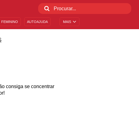
 FEMININO
AUTOAJUDA
MAIS
S
E
não consiga se concentrar
or!