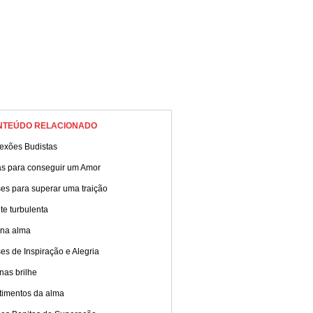
NTEÚDO RELACIONADO
lexões Budistas
as para conseguir um Amor
es para superar uma traição
e turbulenta
 na alma
es de Inspiração e Alegria
nas brilhe
timentos da alma