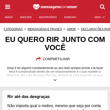
AMOR
AMIZADE
ANIVERSÁRIO
NAMORO
MAIS
SENTIMENTOS
LEGENDAS
DATAS ESPECIAIS
CATEGORIAS
MENSAGENS E FRASES
AMOR
DECLARAÇÕES RO
UNIVERSO FEMININO
AUTOAJUDA
DESCULPAS
EU QUERO RIR JUNTO COM
VOCÊ
MENSAGENS E FRASES
MENSAGENS DE ANIVERSÁRIO
ENTRETENIMENTO
FAMOSOS
BÍBLIA
COMPARTILHAR
Amar é ter alguém constantemente ao seu lado sempre pronto a te fazer
feliz! A cumplicidade dentro de um relacionamento é o que mantém a
alegria no dia a dia do casal. Por isso, declare-se para quem faz os seus
dias mais felizes apenas com um sorriso!
Rir até das desgraças
Não importa qual o motivo, mesmo que seja por conta