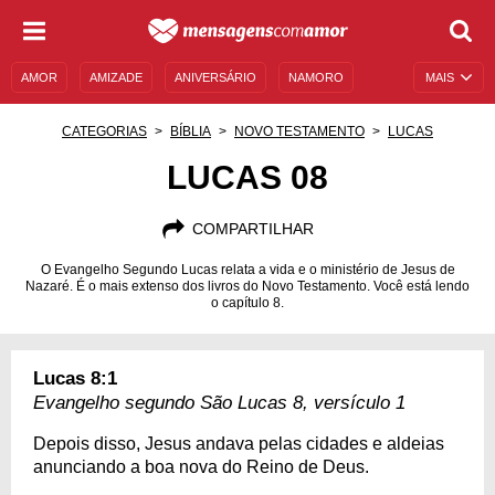
AMOR
AMIZADE
ANIVERSÁRIO
NAMORO
MAIS
SENTIMENTOS
LEGENDAS
DATAS ESPECIAIS
CATEGORIAS
BÍBLIA
NOVO TESTAMENTO
LUCAS
UNIVERSO FEMININO
AUTOAJUDA
DESCULPAS
LUCAS 08
MENSAGENS E FRASES
MENSAGENS DE ANIVERSÁRIO
COMPARTILHAR
ENTRETENIMENTO
FAMOSOS
BÍBLIA
O Evangelho Segundo Lucas relata a vida e o ministério de Jesus de
Nazaré. É o mais extenso dos livros do Novo Testamento. Você está lendo
o capítulo 8.
Lucas 8:1
Evangelho segundo São Lucas 8, versículo 1
Depois disso, Jesus andava pelas cidades e aldeias
anunciando a boa nova do Reino de Deus.