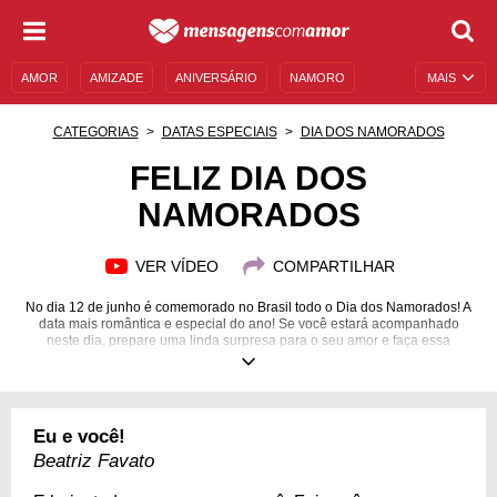
AMOR
AMIZADE
ANIVERSÁRIO
NAMORO
MAIS
SENTIMENTOS
LEGENDAS
DATAS ESPECIAIS
CATEGORIAS
DATAS ESPECIAIS
DIA DOS NAMORADOS
UNIVERSO FEMININO
AUTOAJUDA
DESCULPAS
FELIZ DIA DOS
NAMORADOS
MENSAGENS E FRASES
MENSAGENS DE ANIVERSÁRIO
ENTRETENIMENTO
FAMOSOS
BÍBLIA
VER VÍDEO
COMPARTILHAR
No dia 12 de junho é comemorado no Brasil todo o Dia dos Namorados! A
data mais romântica e especial do ano! Se você estará acompanhado
neste dia, prepare uma linda surpresa para o seu amor e faça essa
comemoração ainda mais especial!
Eu e você!
Beatriz Favato