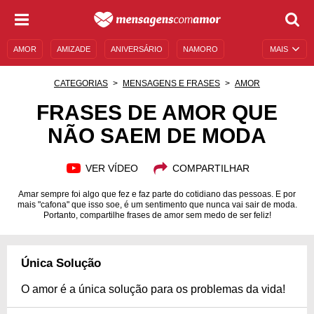
AMOR
AMIZADE
ANIVERSÁRIO
NAMORO
MAIS
SENTIMENTOS
LEGENDAS
DATAS ESPECIAIS
CATEGORIAS
MENSAGENS E FRASES
AMOR
UNIVERSO FEMININO
AUTOAJUDA
DESCULPAS
FRASES DE AMOR QUE
NÃO SAEM DE MODA
MENSAGENS E FRASES
MENSAGENS DE ANIVERSÁRIO
ENTRETENIMENTO
FAMOSOS
BÍBLIA
VER VÍDEO
COMPARTILHAR
Amar sempre foi algo que fez e faz parte do cotidiano das pessoas. E por
mais "cafona" que isso soe, é um sentimento que nunca vai sair de moda.
Portanto, compartilhe frases de amor sem medo de ser feliz!
Única Solução
O amor é a única solução para os problemas da vida!