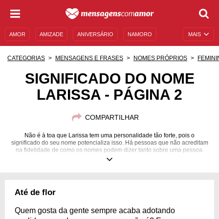
AMOR
AMIZADE
ANIVERSÁRIO
NAMORO
MAIS
SENTIMENTOS
LEGENDAS
DATAS ESPECIAIS
CATEGORIAS
MENSAGENS E FRASES
NOMES PRÓPRIOS
FEMINI
UNIVERSO FEMININO
AUTOAJUDA
DESCULPAS
SIGNIFICADO DO NOME
LARISSA - PÁGINA 2
MENSAGENS E FRASES
MENSAGENS DE ANIVERSÁRIO
ENTRETENIMENTO
FAMOSOS
BÍBLIA
COMPARTILHAR
Não é à toa que Larissa tem uma personalidade tão forte, pois o
significado do seu nome potencializa isso. Há pessoas que não acreditam
na fidelidade de como os nomes podem dizer tanto sobre uma pessoa.
Claro, há coisas que podem ser divergentes e estarem totalmente diferente
da personalidade e daquilo que a realidade proporciona, mas a maioria
acerta em seu relato. Esse é o caso de Larissa, cujo significado é
basicamente proteção. Em nossas mensagens, trazemos para você rimas,
combinações e significados de várias coisas que envolvem esse nome.
Até de flor
Saiba mais sobre o significado do nome Larissa!
Quem gosta da gente sempre acaba adotando