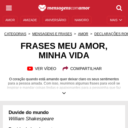
AMOR
AMIZADE
ANIVERSÁRIO
NAMORO
MAIS
SENTIMENTOS
LEGENDAS
DATAS ESPECIAIS
CATEGORIAS
MENSAGENS E FRASES
AMOR
DECLARAÇÕES RO
UNIVERSO FEMININO
AUTOAJUDA
DESCULPAS
FRASES MEU AMOR,
MINHA VIDA
MENSAGENS E FRASES
MENSAGENS DE ANIVERSÁRIO
ENTRETENIMENTO
FAMOSOS
BÍBLIA
VER VÍDEO
COMPARTILHAR
O coração quando está amando quer deixar claro os seus sentimentos
para a pessoa amada. Com isso, reunimos algumas frases para você se
inspirar e mandar coisas lindas e apaixonantes para a pessoinha que faz
seu mundo balançar. Confira!
Duvide do mundo
William Shakespeare