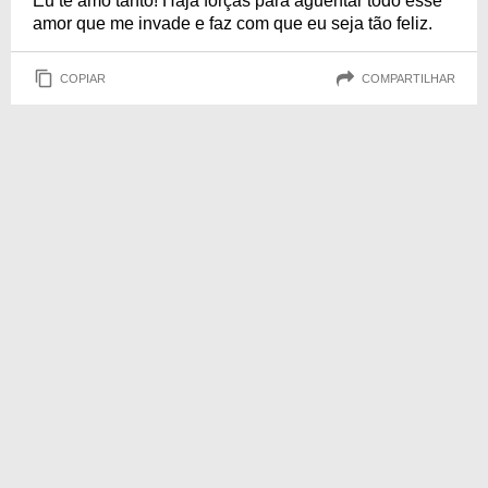
Eu te amo tanto! Haja forças para aguentar todo esse
amor que me invade e faz com que eu seja tão feliz.
COPIAR
COMPARTILHAR