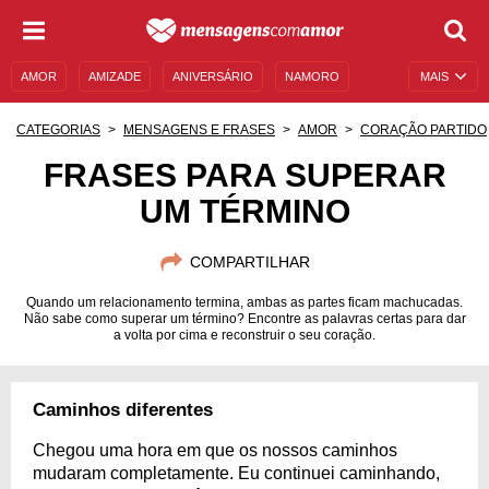
AMOR
AMIZADE
ANIVERSÁRIO
NAMORO
MAIS
SENTIMENTOS
LEGENDAS
DATAS ESPECIAIS
CATEGORIAS
MENSAGENS E FRASES
AMOR
CORAÇÃO PARTIDO
UNIVERSO FEMININO
AUTOAJUDA
DESCULPAS
FRASES PARA SUPERAR
UM TÉRMINO
MENSAGENS E FRASES
MENSAGENS DE ANIVERSÁRIO
ENTRETENIMENTO
FAMOSOS
BÍBLIA
COMPARTILHAR
Quando um relacionamento termina, ambas as partes ficam machucadas.
Não sabe como superar um término? Encontre as palavras certas para dar
a volta por cima e reconstruir o seu coração.
Caminhos diferentes
Chegou uma hora em que os nossos caminhos
mudaram completamente. Eu continuei caminhando,