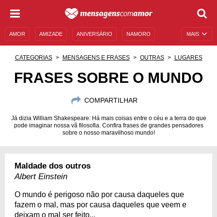
AMOR
AMIZADE
ANIVERSÁRIO
NAMORO
MAIS
SENTIMENTOS
LEGENDAS
DATAS ESPECIAIS
CATEGORIAS
MENSAGENS E FRASES
OUTRAS
LUGARES
UNIVERSO FEMININO
AUTOAJUDA
DESCULPAS
FRASES SOBRE O MUNDO
MENSAGENS E FRASES
MENSAGENS DE ANIVERSÁRIO
COMPARTILHAR
ENTRETENIMENTO
FAMOSOS
BÍBLIA
Já dizia William Shakespeare: Há mais coisas entre o céu e a terra do que
pode imaginar nossa vã filosofia. Confira frases de grandes pensadores
sobre o nosso maravilhoso mundo!
Maldade dos outros
Albert Einstein
O mundo é perigoso não por causa daqueles que
fazem o mal, mas por causa daqueles que veem e
deixam o mal ser feito...