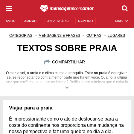
AMOR
AMIZADE
ANIVERSÁRIO
NAMORO
MAIS
SENTIMENTOS
LEGENDAS
DATAS ESPECIAIS
CATEGORIAS
MENSAGENS E FRASES
OUTRAS
LUGARES
UNIVERSO FEMININO
AUTOAJUDA
DESCULPAS
TEXTOS SOBRE PRAIA
MENSAGENS E FRASES
MENSAGENS DE ANIVERSÁRIO
COMPARTILHAR
ENTRETENIMENTO
FAMOSOS
BÍBLIA
O mar, o sol, a areia e o clima calmo e tranquilo. Estar na praia é energizar-
se, se reconectando com a melhor parte que há em você. Qual foi a última
vez que você esteve nesse ambiente? Reflita sobre a beleza que é estar lá
e sobre os bons sentimentos que isso provoca.
Viajar para a praia
É impressionante como o ato de deslocar-se para a
costa do continente nos proporciona uma mudança na
nossa perspectiva e faz uma quebra no dia a dia.