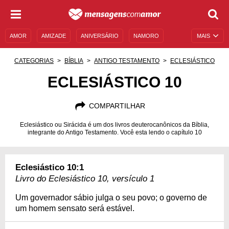
AMOR
AMIZADE
ANIVERSÁRIO
NAMORO
MAIS
SENTIMENTOS
LEGENDAS
DATAS ESPECIAIS
CATEGORIAS
BÍBLIA
ANTIGO TESTAMENTO
ECLESIÁSTICO
UNIVERSO FEMININO
AUTOAJUDA
DESCULPAS
ECLESIÁSTICO 10
MENSAGENS E FRASES
MENSAGENS DE ANIVERSÁRIO
COMPARTILHAR
ENTRETENIMENTO
FAMOSOS
BÍBLIA
Eclesiástico ou Sirácida é um dos livros deuterocanônicos da Bíblia,
integrante do Antigo Testamento. Você esta lendo o capítulo 10
Eclesiástico 10:1
Livro do Eclesiástico 10, versículo 1
Um governador sábio julga o seu povo; o governo de
um homem sensato será estável.