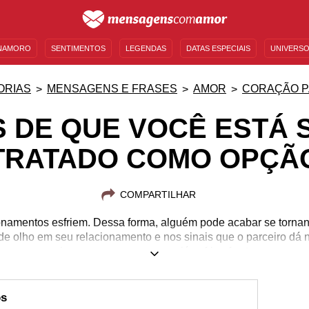
NAMORO
SENTIMENTOS
LEGENDAS
DATAS ESPECIAIS
UNIVERSO
MENSAGENS DE ANIVERSÁRIO
ENTRETENIMENTO
FAMOSOS
BÍBLIA
ORIAS
MENSAGENS E FRASES
AMOR
CORAÇÃO P
S DE QUE VOCÊ ESTÁ
TRATADO COMO OPÇÃ
COMPARTILHAR
ionamentos esfriem. Dessa forma, alguém pode acabar se torn
e olho em seu relacionamento e nos sinais que o parceiro dá n
se machucar com um amor que já esfriou faz tempo...
os