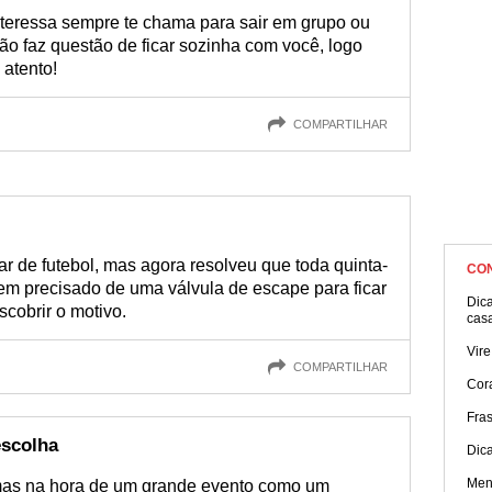
nteressa sempre te chama para sair em grupo ou
o faz questão de ficar sozinha com você, logo
 atento!
COMPARTILHAR
ar de futebol, mas agora resolveu que toda quinta-
CO
 tem precisado de uma válvula de escape para ficar
Dica
cobrir o motivo.
cas
Vire
COMPARTILHAR
Cor
Fra
escolha
Dic
Men
 mas na hora de um grande evento como um