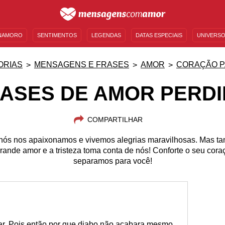
NAMORO
SENTIMENTOS
LEGENDAS
DATAS ESPECIAIS
UNIVERSO
MENSAGENS DE ANIVERSÁRIO
ENTRETENIMENTO
FAMOSOS
BÍBLIA
ORIAS
MENSAGENS E FRASES
AMOR
CORAÇÃO P
ASES DE AMOR PERD
COMPARTILHAR
ós nos apaixonamos e vivemos alegrias maravilhosas. Mas t
ande amor e a tristeza toma conta de nós! Conforte o seu cora
separamos para você!
ar. Pois então por que diabo não acabara mesmo