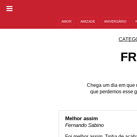
AMOR
AMIZADE
ANIVERSÁRIO
DESCULPAS
MENSAGENS E FRASES
CATEG
FR
Chega um dia em que n
que perdemos esse gr
Melhor assim
Fernando Sabino
Foi melhor assim. Tinha de acab