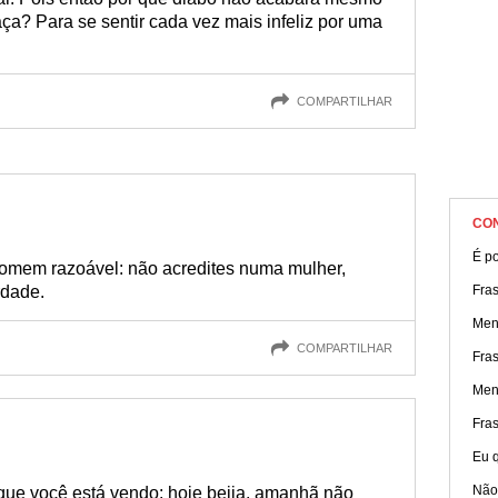
a? Para se sentir cada vez mais infeliz por uma
COMPARTILHAR
CO
É po
homem razoável: não acredites numa mulher,
rdade.
Fra
Men
COMPARTILHAR
Fra
Men
Fras
Eu q
Não
 que você está vendo: hoje beija, amanhã não