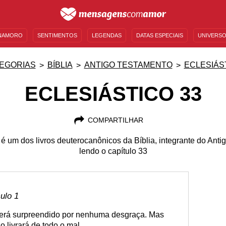
NAMORO
SENTIMENTOS
LEGENDAS
DATAS ESPECIAIS
UNIVERSO
MENSAGENS DE ANIVERSÁRIO
ENTRETENIMENTO
FAMOSOS
BÍBLIA
EGORIAS
BÍBLIA
ANTIGO TESTAMENTO
ECLESIÁS
ECLESIÁSTICO 33
COMPARTILHAR
 é um dos livros deuterocanônicos da Bíblia, integrante do Ant
lendo o capítulo 33
culo 1
erá surpreendido por nenhuma desgraça. Mas
 livrará de todo o mal.