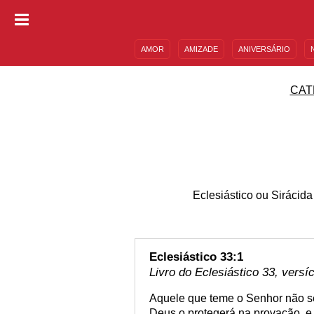
AMOR
AMIZADE
ANIVERSÁRIO
DESCULPAS
MENSAGENS E FRASES
CAT
Eclesiástico ou Sirácida
Eclesiástico 33:1
Livro do Eclesiástico 33, versí
Aquele que teme o Senhor não s
Deus o protegerá na provação, e o