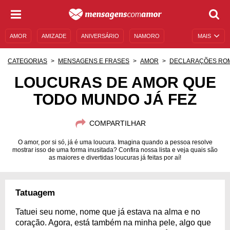
AMOR
AMIZADE
ANIVERSÁRIO
NAMORO
MAIS
SENTIMENTOS
LEGENDAS
DATAS ESPECIAIS
CATEGORIAS
MENSAGENS E FRASES
AMOR
DECLARAÇÕES RO
UNIVERSO FEMININO
AUTOAJUDA
DESCULPAS
LOUCURAS DE AMOR QUE
TODO MUNDO JÁ FEZ
MENSAGENS E FRASES
MENSAGENS DE ANIVERSÁRIO
ENTRETENIMENTO
FAMOSOS
BÍBLIA
COMPARTILHAR
O amor, por si só, já é uma loucura. Imagina quando a pessoa resolve
mostrar isso de uma forma inusitada? Confira nossa lista e veja quais são
as maiores e divertidas loucuras já feitas por aí!
Tatuagem
Tatuei seu nome, nome que já estava na alma e no
coração. Agora, está também na minha pele, algo que