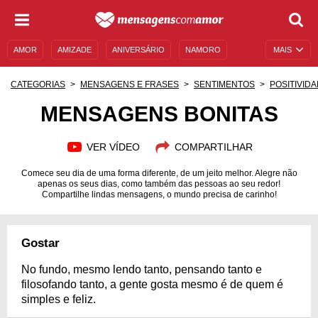
AMOR
AMIZADE
ANIVERSÁRIO
NAMORO
MAIS
SENTIMENTOS
LEGENDAS
DATAS ESPECIAIS
CATEGORIAS
MENSAGENS E FRASES
SENTIMENTOS
POSITIVID
UNIVERSO FEMININO
AUTOAJUDA
DESCULPAS
MENSAGENS BONITAS
MENSAGENS E FRASES
MENSAGENS DE ANIVERSÁRIO
VER VÍDEO
COMPARTILHAR
ENTRETENIMENTO
FAMOSOS
BÍBLIA
Comece seu dia de uma forma diferente, de um jeito melhor. Alegre não
apenas os seus dias, como também das pessoas ao seu redor!
Compartilhe lindas mensagens, o mundo precisa de carinho!
Gostar
No fundo, mesmo lendo tanto, pensando tanto e
filosofando tanto, a gente gosta mesmo é de quem é
simples e feliz.