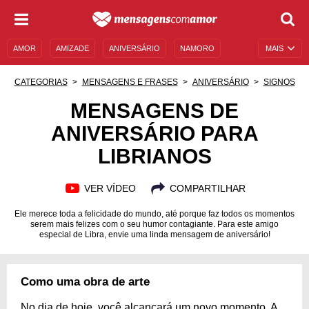
AMOR
AMIZADE
ANIVERSÁRIO
NAMORO
MAIS
SENTIMENTOS
LEGENDAS
DATAS ESPECIAIS
CATEGORIAS
MENSAGENS E FRASES
ANIVERSÁRIO
SIGNOS
UNIVERSO FEMININO
AUTOAJUDA
DESCULPAS
MENSAGENS DE
ANIVERSÁRIO PARA
MENSAGENS E FRASES
MENSAGENS DE ANIVERSÁRIO
LIBRIANOS
ENTRETENIMENTO
FAMOSOS
BÍBLIA
VER VÍDEO
COMPARTILHAR
Ele merece toda a felicidade do mundo, até porque faz todos os momentos
serem mais felizes com o seu humor contagiante. Para este amigo
especial de Libra, envie uma linda mensagem de aniversário!
Como uma obra de arte
No dia de hoje, você alcançará um novo momento. A