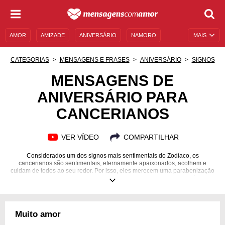
AMOR
AMIZADE
ANIVERSÁRIO
NAMORO
MAIS
SENTIMENTOS
LEGENDAS
DATAS ESPECIAIS
CATEGORIAS
MENSAGENS E FRASES
ANIVERSÁRIO
SIGNOS
UNIVERSO FEMININO
AUTOAJUDA
DESCULPAS
MENSAGENS DE
ANIVERSÁRIO PARA
MENSAGENS E FRASES
MENSAGENS DE ANIVERSÁRIO
CANCERIANOS
ENTRETENIMENTO
FAMOSOS
BÍBLIA
VER VÍDEO
COMPARTILHAR
Considerados um dos signos mais sentimentais do Zodíaco, os
cancerianos são sentimentais, eternamente apaixonados, acolhem e
cuidam de todos ao seu redor. Por isso, eles merecem uma parabenização
especial e emocionante! Confira as que separamos para encantá-los.
Muito amor