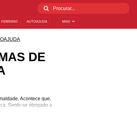
 FEMININO
AUTOAJUDA
MAIS
OAJUDA
IMAS DE
A
 maldade. Acontece que,
ca. Sentir-se obrigado a
trabalho, na escola, em
consequências na vida de
ar sérios transtornos
e de si mesmo.