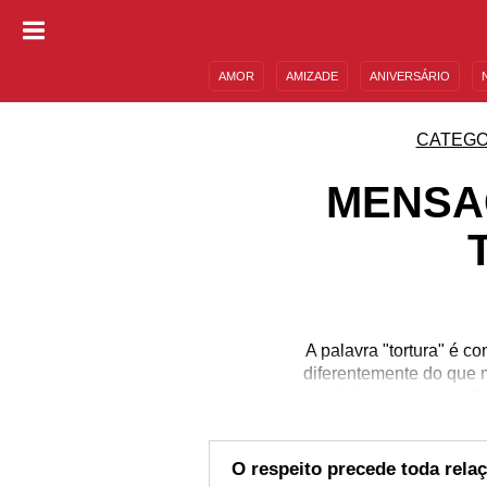
AMOR
AMIZADE
ANIVERSÁRIO
DESCULPAS
MENSAGENS E FRASES
CATEGO
MENSAG
A palavra "tortura" é 
diferentemente do que m
resistir a uma agressã
relacionamentos interpe
suas vítimas, como c
mentais. Leia
O respeito precede toda rela