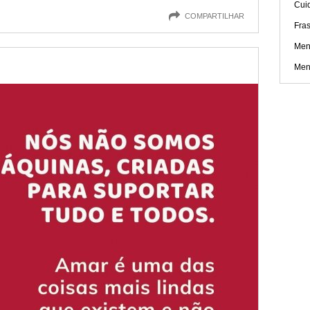
Cuid
COMPARTILHAR
Fras
Men
Men