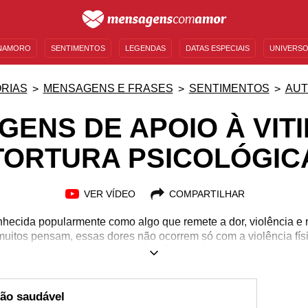
NAMORO
SENTIMENTOS
LEGENDAS
DATAS ESPECIAIS
UNIVERSO
MENSAGENS DE ANIVERSÁRIO
ENTRETENIMENTO
FAMOSOS
BÍBLIA
RIAS
MENSAGENS E FRASES
SENTIMENTOS
AUT
ENS DE APOIO À VIT
TORTURA PSICOLÓGIC
VER VÍDEO
COMPARTILHAR
conhecida popularmente como algo que remete a dor, violência e
uitos pensam, essas dores não ocorrem só com a violência físi
o psicológica por diversas razões é crime. Isso pode ocorrer no 
ssoais e até mesmo em casa. A tortura psicológica tem sérias 
rises pós-traumáticas, dificuldade em se relacionar e desencade
 mensagens de apoio para vítimas de tortura psicológica e cuid
ção saudável