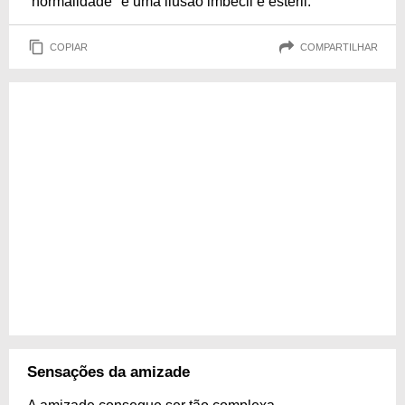
“normalidade" é uma ilusão imbecil e estéril."
COPIAR
COMPARTILHAR
Sensações da amizade