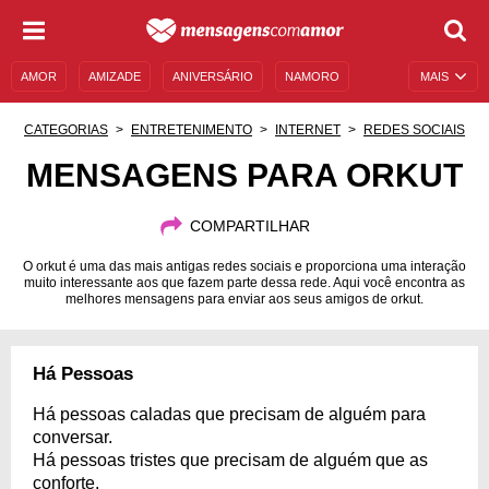
AMOR
AMIZADE
ANIVERSÁRIO
NAMORO
MAIS
SENTIMENTOS
LEGENDAS
DATAS ESPECIAIS
CATEGORIAS
ENTRETENIMENTO
INTERNET
REDES SOCIAIS
UNIVERSO FEMININO
AUTOAJUDA
DESCULPAS
MENSAGENS PARA ORKUT
MENSAGENS E FRASES
MENSAGENS DE ANIVERSÁRIO
COMPARTILHAR
ENTRETENIMENTO
FAMOSOS
BÍBLIA
O orkut é uma das mais antigas redes sociais e proporciona uma interação
muito interessante aos que fazem parte dessa rede. Aqui você encontra as
melhores mensagens para enviar aos seus amigos de orkut.
Há Pessoas
Há pessoas caladas que precisam de alguém para
conversar.
Há pessoas tristes que precisam de alguém que as
conforte.