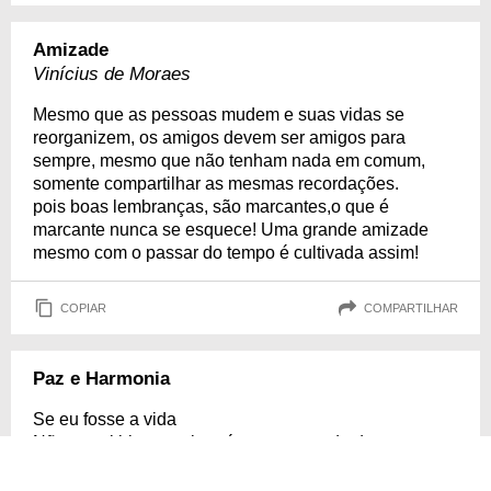
Amizade
Vinícius de Moraes
Mesmo que as pessoas mudem e suas vidas se
reorganizem, os amigos devem ser amigos para
sempre, mesmo que não tenham nada em comum,
somente compartilhar as mesmas recordações.
pois boas lembranças, são marcantes,o que é
marcante nunca se esquece! Uma grande amizade
mesmo com o passar do tempo é cultivada assim!
COPIAR
COMPARTILHAR
Paz e Harmonia
Se eu fosse a vida
Não permitiria que ninguém morresse de dores e
sofrimentos. Apenas que dormissem o sono da
eternidade